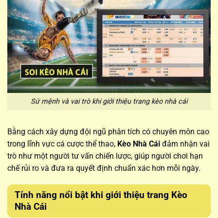
Sứ mệnh và vai trò khi giới thiệu trang kèo nhà cái
Bằng cách xây dựng đội ngũ phân tích có chuyên môn cao
trong lĩnh vực cá cược thể thao,
Kèo Nhà Cái
đảm nhận vai
trò như một người tư vấn chiến lược, giúp người chơi hạn
chế rủi ro và đưa ra quyết định chuẩn xác hơn mỗi ngày.
Tính năng nổi bật khi giới thiệu trang Kèo
Nhà Cái