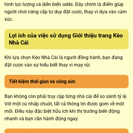
hình lực lượng và diễn biến odds. Đây chính là điểm giúp
người chơi nâng cấp tư duy đặt cược, thay vì dựa vào cảm
xúc.
Lợi ích của việc sử dụng Giới thiệu trang Kèo
Nhà Cái
Khi lựa chọn Kèo Nhà Cái là người đồng hành, bạn đang
đặt cược vào sự hiểu biết thay vì may rủi.
Tiết kiệm thời gian và công sức
Bạn không còn phải truy cập từng nhà cái để so sánh tỷ lệ.
Với một cú nhấp chuột, tất cả thông tin được gom về một
mối. Điều này đặc biệt hữu ích khi thị trường biến động
nhanh và bạn cần hành động ngay.