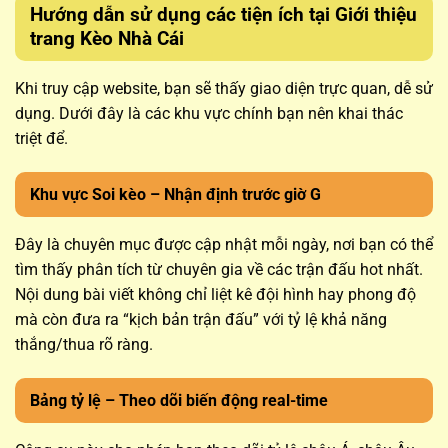
Hướng dẫn sử dụng các tiện ích tại Giới thiệu
trang Kèo Nhà Cái
Khi truy cập website, bạn sẽ thấy giao diện trực quan, dễ sử
dụng. Dưới đây là các khu vực chính bạn nên khai thác
triệt để.
Khu vực Soi kèo – Nhận định trước giờ G
Đây là chuyên mục được cập nhật mỗi ngày, nơi bạn có thể
tìm thấy phân tích từ chuyên gia về các trận đấu hot nhất.
Nội dung bài viết không chỉ liệt kê đội hình hay phong độ
mà còn đưa ra “kịch bản trận đấu” với tỷ lệ khả năng
thắng/thua rõ ràng.
Bảng tỷ lệ – Theo dõi biến động real-time