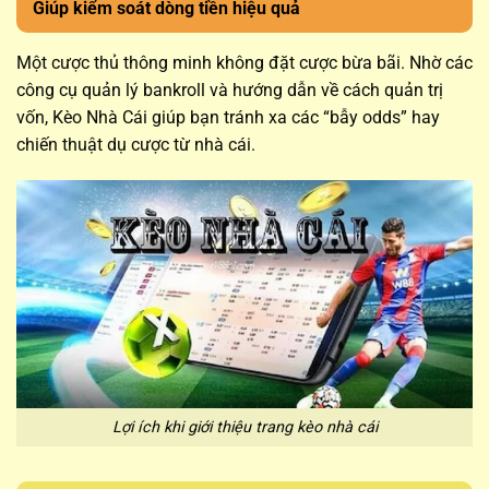
Giúp kiểm soát dòng tiền hiệu quả
Một cược thủ thông minh không đặt cược bừa bãi. Nhờ các
công cụ quản lý bankroll và hướng dẫn về cách quản trị
vốn, Kèo Nhà Cái giúp bạn tránh xa các “bẫy odds” hay
chiến thuật dụ cược từ nhà cái.
Lợi ích khi giới thiệu trang kèo nhà cái